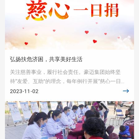
弘扬扶危济困，共享美好生活
关注慈善事业，履行社会责任。豪迈集团始终坚
持“友爱、互助”的理念，每年例行开展“慈心一日
捐”，并在教育、文体、防疫、助残、扶贫等多领域
2023-11-02
提供支持，尽所能奉献社会，关爱社会。