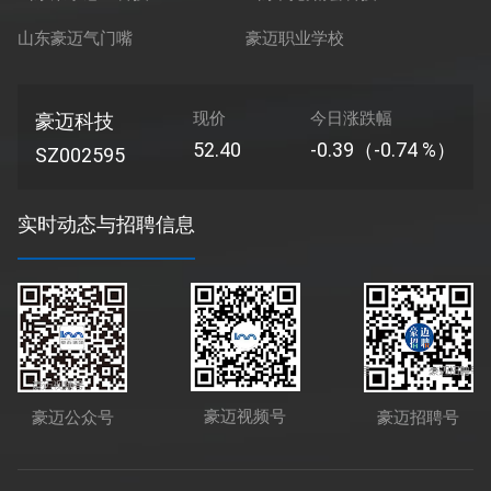
山东豪迈气门嘴
豪迈职业学校
现价
今日涨跌幅
豪迈科技
52.40
-0.39（-0.74 %）
SZ002595
实时动态与招聘信息
豪迈视频号
豪迈公众号
豪迈招聘号