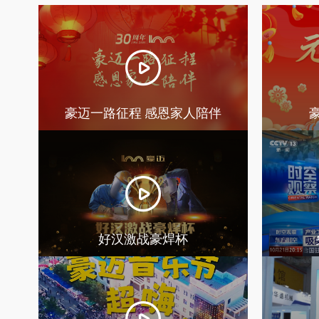
豪迈一路征程 感恩家人陪伴
好汉激战豪焊杯