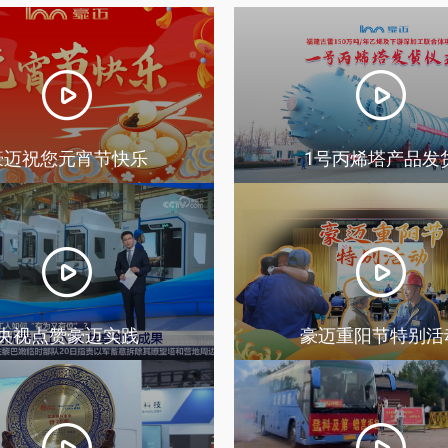
豪迈祝您元宵节快乐
1号丙烯塔产品发
央视点赞豪迈实践
豪迈重阳节特别活