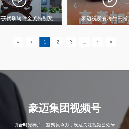
再获优质铸件金奖特别奖
豪迈祝所有考生高考
«
‹
1
2
3
...
›
»
豪迈集团视频号
拼合时光碎片，凝聚竞争力，欢迎关注视频公众号