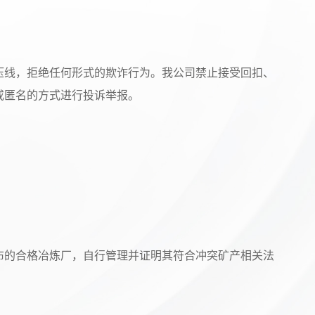
压线，拒绝任何形式的欺诈行为。我公司禁止接受回扣、
或匿名的方式进行投诉举报。
布的合格冶炼厂，自行管理并证明其符合冲突矿产相关法