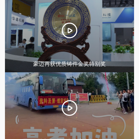
豪迈再获优质铸件金奖特别奖