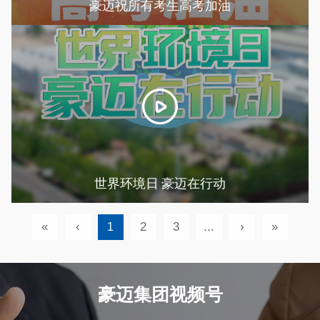
豪迈祝所有考生高考加油
世界环境日 豪迈在行动
«
‹
2
3
...
›
»
1
豪迈集团视频号